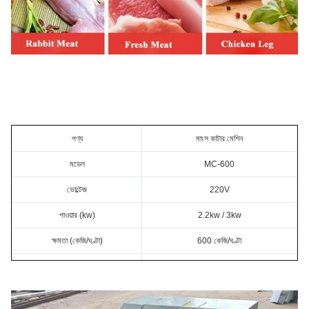
পণ্য
মাংস কাটার মেশিন
মডেল
MC-600
ভোল্টেজ
220V
পাওয়ার (kw)
2.2kw / 3kw
ক্ষমতা (কেজি/ঘণ্টা)
600 কেজি/ঘণ্টা
মাত্রা (সেমি)
130*70*85 সেমি
ওজন (কেজি)
260 কেজি