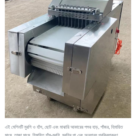
কাটিং কিউব সাইজ (মিমি)
20*50 মিমি
এই মেশিনটি মুরগি ও হাঁস, ছোট এবং মাঝারি আকারের পশুর হাড়, পাঁজর, হিমায়িত
মাংস, তাজা মাংস, হিমায়িত হাঁস-মুরগি, মুরগির পা এবং অন্যান্য প্রক্রিয়াকরণ