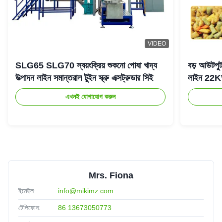
VIDEO
SLG65 SLG70 স্বয়ংক্রিয় শুকনো পোষা খাদ্য
বড় আউটপুট ট
উত্পাদন লাইন সমান্তরাল টুইন স্ক্রু এক্সট্রুডার সিই
লাইন 22
এখনই যোগাযোগ করুন
Mrs. Fiona
ইমেইল:
info@mikimz.com
টেলিফোন:
86 13673050773