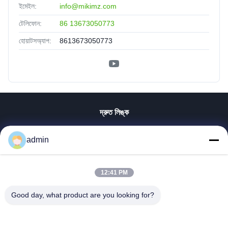
ইমেইল:
info@mikimz.com
টেলিফোন:
86 13673050773
হোয়াটসঅ্যাপ:
8613673050773
দ্রুত লিঙ্ক
বাড়ি
admin
পণ্য
VR প্রদর্শন
আমাদের সম্পর্কে
12:41 PM
কারখানা ভ্রমণ
Good day, what product are you looking for?
মান নিয়ন্ত্রণ
আমাদের সাথে যোগাযোগ করুন
খবর