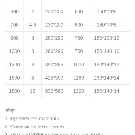
600
4
235*200
600
150*70*8
1.
700
4-6
230*200
600
180*70*8
2.
900
8
280*290
750
150*100*10
5.
1000
8
280*290
750
150*140*10
1200
8
390*385
1000
190*140*12
7
1500
8
425*500
1160
230*140*14
9
1800
12
530*560
1300
150*140*14
11
বৈশিষ্ট্য
1. বায়ুসংক্রান্ত পাম্প materrals.
2. পরিবাহক বেল্ট সঙ্গে উপকরণ নিষ্কাশন
3. বাইরের শেল Q235B পুরু ইস্পাত গ্রহণ করে যা খুব টেকসই।