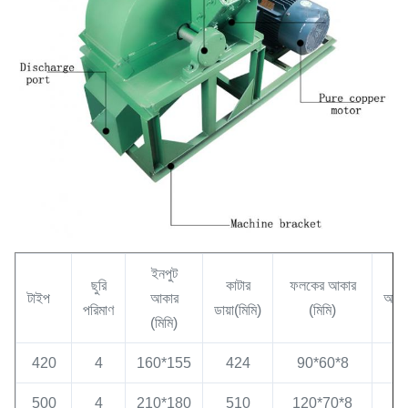
ইনপুট
ছুরি
কাটার
ফলকের আকার
টাইপ
আকার
আউটপ
পরিমাণ
ডায়া(মিমি)
(মিমি)
(মিমি)
420
4
160*155
424
90*60*8
0.
500
4
210*180
510
120*70*8
1.