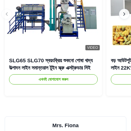
VIDEO
SLG65 SLG70 স্বয়ংক্রিয় শুকনো পোষা খাদ্য
বড় আউটপুট ট
উত্পাদন লাইন সমান্তরাল টুইন স্ক্রু এক্সট্রুডার সিই
লাইন 22
এখনই যোগাযোগ করুন
Mrs. Fiona