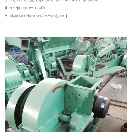
4. কম শব্দ সঙ্গে কপার মোটর.
5. সামঞ্জস্যযোগ্য কাঠের উল প্রস্থ, বেধ।