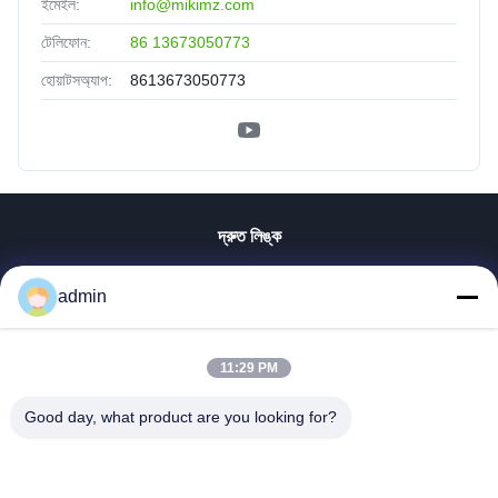
ইমেইল:
info@mikimz.com
টেলিফোন:
86 13673050773
হোয়াটসঅ্যাপ:
8613673050773
দ্রুত লিঙ্ক
বাড়ি
admin
পণ্য
VR প্রদর্শন
আমাদের সম্পর্কে
11:29 PM
কারখানা ভ্রমণ
Good day, what product are you looking for?
মান নিয়ন্ত্রণ
আমাদের সাথে যোগাযোগ করুন
খবর