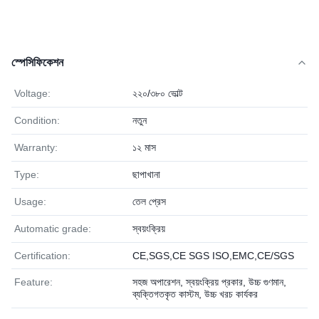
স্পেসিফিকেশন
Voltage:
২২০/৩৮০ ভোল্ট
Condition:
নতুন
Warranty:
১২ মাস
Type:
ছাপাখানা
Usage:
তেল প্রেস
Automatic grade:
স্বয়ংক্রিয়
Certification:
CE,SGS,CE SGS ISO,EMC,CE/SGS
Feature:
সহজ অপারেশন, স্বয়ংক্রিয় প্রকার, উচ্চ গুণমান,
ব্যক্তিগতকৃত কাস্টম, উচ্চ খরচ কার্যকর