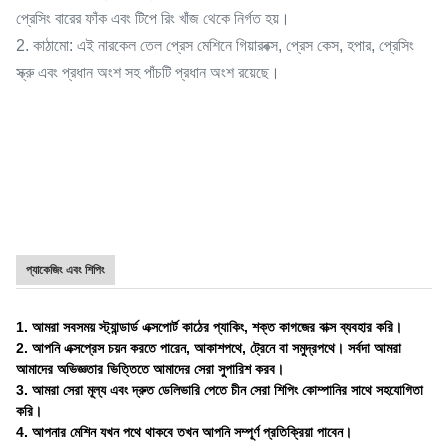
প্রেসিং বারের ফাঁক এবং টিপে রিং খাঁজ থেকে নির্গত হয়।
2. কাঠামো: এই নারকেল তেল প্রেস মেশিনে গিয়ারবক্স, প্রেস কেস, হপার, প্রেসিং
স্ক্রু এবং প্রধান অংশ সহ পাঁচটি প্রধান অংশ রয়েছে।
প্যাকেজিং এবং শিপিং
1. আমরা সবসময় স্ট্যান্ডার্ড এক্সপোর্ট কাঠের প্যাকিং, শক্ত কাগজের বাক্স ব্যবহার করি।
2. আপনি এক্সপ্রেস চয়ন করতে পারেন, আকাশপথে, ট্রেনে বা সমুদ্রপথে। সর্বদা আমরা
আমাদের অভিজ্ঞতার ভিত্তিতে আমাদের সেরা সুপারিশ করব।
3. আমরা সেরা মূল্য এবং দ্রুত ডেলিভারি পেতে চীন সেরা শিপিং কোম্পানির সাথে সহযোগিতা
করি।
4. আপনার মেশিন যখন পথে থাকবে তখন আপনি সম্পূর্ণ প্রতিক্রিয়া পাবেন।