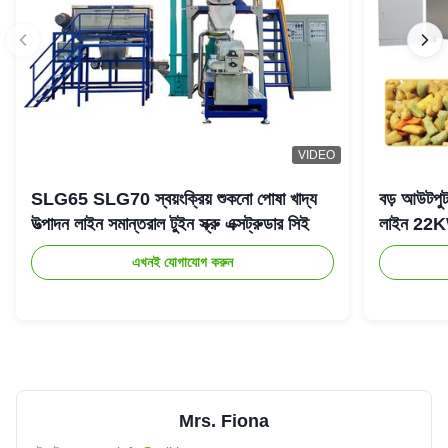
VIDEO
SLG65 SLG70 স্বয়ংক্রিয় শুকনো পোষা খাদ্য
বড় আউটপুট ট
উত্পাদন লাইন সমান্তরাল টুইন স্ক্রু এক্সট্রুডার সিই
লাইন 22
এখনই যোগাযোগ করুন
Mrs. Fiona