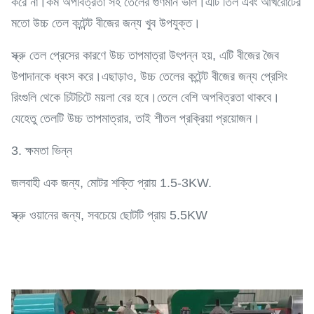
করে না।কম অপবিত্রতা সহ তেলের গুণমান ভাল।এটি তিল এবং আখরোটের
মতো উচ্চ তেল কন্টেন্ট বীজের জন্য খুব উপযুক্ত।
স্ক্রু তেল প্রেসের কারণে উচ্চ তাপমাত্রা উৎপন্ন হয়, এটি বীজের জৈব
উপাদানকে ধ্বংস করে।এছাড়াও, উচ্চ তেলের কন্টেন্ট বীজের জন্য প্রেসিং
রিংগুলি থেকে চিটচিটে ময়লা বের হবে।তেলে বেশি অপবিত্রতা থাকবে।
যেহেতু তেলটি উচ্চ তাপমাত্রার, তাই শীতল প্রক্রিয়া প্রয়োজন।
3. ক্ষমতা ভিন্ন
জলবাহী এক জন্য, মোটর শক্তি প্রায় 1.5-3KW.
স্ক্রু ওয়ানের জন্য, সবচেয়ে ছোটটি প্রায় 5.5KW