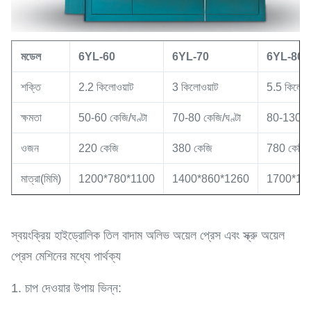
মডেল
6YL
-60
6YL
-
70
6YL
-
80
শক্তি
2.2 কিলোওয়াট
3 কিলোওয়াট
5.5 কিলোওয
ক্ষমতা
50-60 কেজি/ঘণ্টা
70-80 কেজি/ঘণ্টা
80-130 কেজ
ওজন
220 কেজি
380 কেজি
780 কেজি
মাত্রা(মিমি)
1200*780*1100
1400*860*1260
1700*12
স্বয়ংক্রিয় হাইড্রোলিক তিল বাদাম অলিভ অয়েল প্রেস এবং স্ক্রু অয়েল
প্রেস মেশিনের মধ্যে পার্থক্য
1. চাপ দেওয়ার উপায় ভিন্ন: